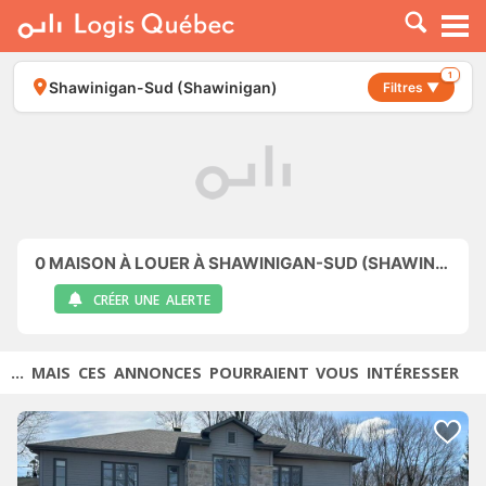
À LOUER
À VENDRE
1
Shawinigan-Sud (Shawinigan)
Filtres ▼
PLACER UNE ANNONCE
SERVICE PRO
RESSOURCES
0
MAISON À LOUER À SHAWINIGAN-SUD (SHAWINIGAN)
CRÉER UNE ALERTE
... MAIS CES ANNONCES POURRAIENT VOUS INTÉRESSER