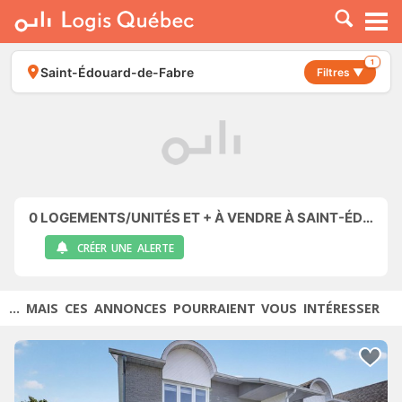
À LOUER
À VENDRE
1
Saint-Édouard-de-Fabre
Filtres ▼
PLACER UNE ANNONCE
SERVICE PRO
RESSOURCES
0
LOGEMENTS/UNITÉS ET + À VENDRE À SAINT-ÉDOUARD-DE-FABRE
CRÉER UNE ALERTE
... MAIS CES ANNONCES POURRAIENT VOUS INTÉRESSER