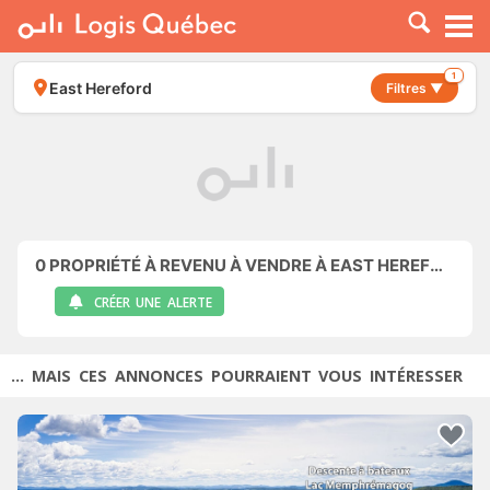
À LOUER
À VENDRE
1
East Hereford
Filtres ▼
PLACER UNE ANNONCE
SERVICE PRO
RESSOURCES
0
PROPRIÉTÉ À REVENU À VENDRE À EAST HEREFORD
CRÉER UNE ALERTE
... MAIS CES ANNONCES POURRAIENT VOUS INTÉRESSER