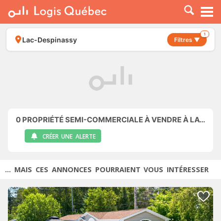
À LOUER
À VENDRE
1
Lac-Despinassy
Filtres ▼
PLACER UNE ANNONCE
SERVICE PRO
RESSOURCES
0
PROPRIÉTÉ SEMI-COMMERCIALE À VENDRE À LAC-DESPINASSY
CRÉER UNE ALERTE
... MAIS CES ANNONCES POURRAIENT VOUS INTÉRESSER