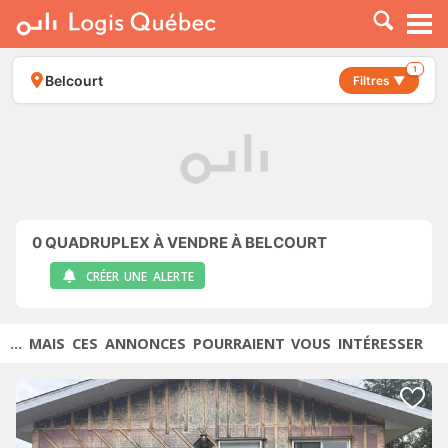
À LOUER
À VENDRE
1
Belcourt
Filtres ▼
PLACER UNE ANNONCE
SERVICE PRO
RESSOURCES
0
QUADRUPLEX À VENDRE À BELCOURT
CRÉER UNE ALERTE
... MAIS CES ANNONCES POURRAIENT VOUS INTÉRESSER