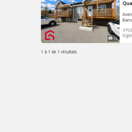
Qua
Aven
Barr
4 PLE
logem
15
1 à 1 de
1 résultats