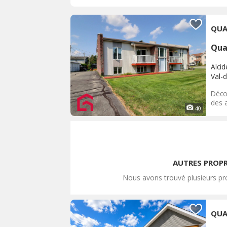
QUA
Qua
Alci
Val-d
Déco
des a
40
AUTRES PROPR
Nous avons trouvé plusieurs pro
QUA