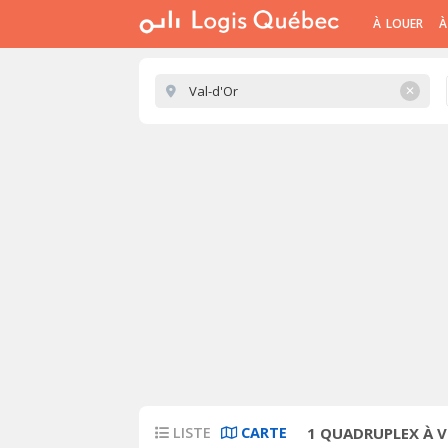
À LOUER
À
✕
LISTE
CARTE
1
QUADRUPLEX À V