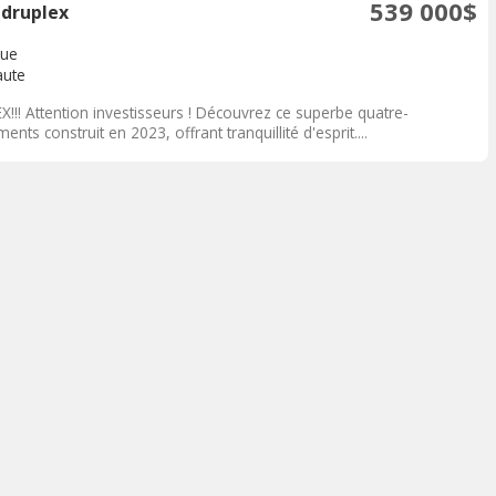
539 000$
druplex
ue
aute
X!!! Attention investisseurs ! Découvrez ce superbe quatre-
ents construit en 2023, offrant tranquillité d'esprit....