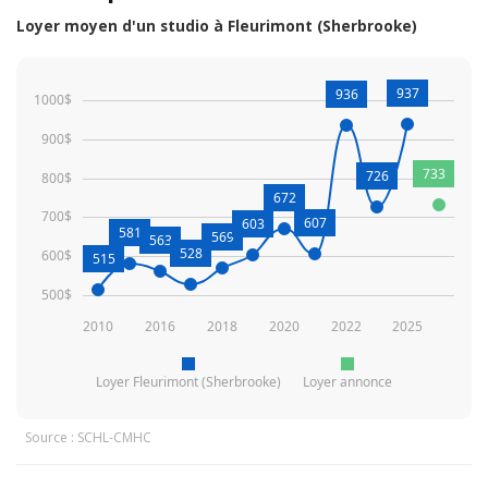
Loyer moyen d'un studio à Fleurimont (Sherbrooke)
937
936
1000$
900$
733
726
800$
672
700$
607
603
581
569
563
528
600$
515
500$
2010
2016
2018
2020
2022
2025
Loyer Fleurimont (Sherbrooke)
Loyer annonce
Source : SCHL-CMHC