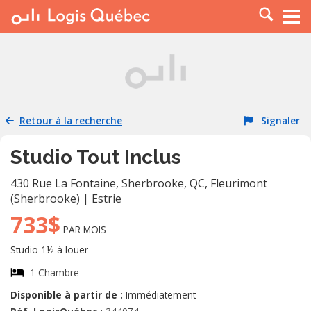
À LOUER
À VENDRE
PLACER UNE ANNONCE
SERVICE PRO
Retour à la recherche
Signaler
RESSOURCES
Studio Tout Inclus
430 Rue La Fontaine, Sherbrooke, QC
,
Fleurimont
(Sherbrooke)
|
Estrie
733$
PAR MOIS
Studio 1½ à louer
1 Chambre
Disponible à partir de :
Immédiatement