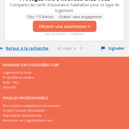
Comparez les tarifs d'assurance habitation pour ce type de
logement.
Dès ~15 $/mois
Gratuit · sans engagement
Obtenir une soumission
Lien partenaire — ClicAssure
Retour à la recherche
À Louer
Signaler
NAVIGUER SUR LOGISQUÉBEC.COM
Logements à louer
Propriétés à vendre
Aide - FAQ
Sécurité
POUR LES PROFESSIONNELS
Nos solutions adaptées à vos besoins
Forfait Courtier Immobilier
Importation Automatisée
Annoncer sur LogisQuébec.com