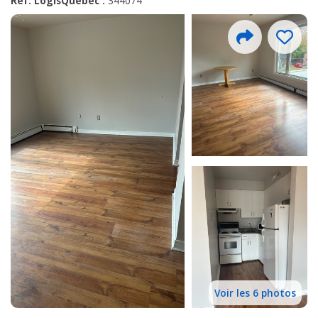
Réf. LogisQuébec :
344074
Voir les 6 photos