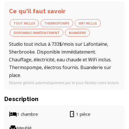
Ce qu'il faut savoir
TOUT INCLUS
THERMOPOMPE
WIFI INCLUS
DISPONIBLE IMMÉDIATEMENT
BUANDERIE
Studio tout inclus à 733$/mois sur Lafontaine,
Sherbrooke. Disponible immédiatement.
Chauffage, électricité, eau chaude et WiFi inclus.
Thermopompe, électros fournis. Buanderie sur
place.
Résumé généré automatiquement par IA pour faciliter votre lecture.
Description
1 chambre
1 pièce
Meublé