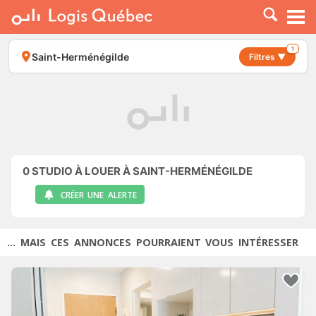
À LOUER
À VENDRE
1
Saint-Herménégilde
Filtres ▼
PLACER UNE ANNONCE
SERVICE PRO
RESSOURCES
0
STUDIO À LOUER À SAINT-HERMÉNÉGILDE
CRÉER UNE ALERTE
... MAIS CES ANNONCES POURRAIENT VOUS INTÉRESSER