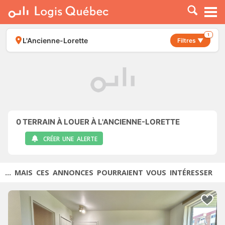
À LOUER
À VENDRE
1
L'Ancienne-Lorette
Filtres ▼
PLACER UNE ANNONCE
SERVICE PRO
RESSOURCES
0
TERRAIN À LOUER À L'ANCIENNE-LORETTE
CRÉER UNE ALERTE
... MAIS CES ANNONCES POURRAIENT VOUS INTÉRESSER