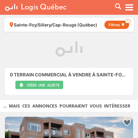
À LOUER
À VENDRE
1
Sainte-Foy/Sillery/Cap-Rouge (Québec)
Filtres ▼
PLACER UNE ANNONCE
SERVICE PRO
RESSOURCES
0
TERRAIN COMMERCIAL À VENDRE À SAINTE-FOY/SILLERY/CAP-ROUGE (QUÉBEC)
CRÉER UNE ALERTE
... MAIS CES ANNONCES POURRAIENT VOUS INTÉRESSER