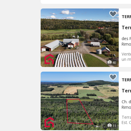
TER
Terr
des 
Rimo
Vent
un mo
40
TER
Terr
Ch. 
Rimo
Terr
Est. 
11