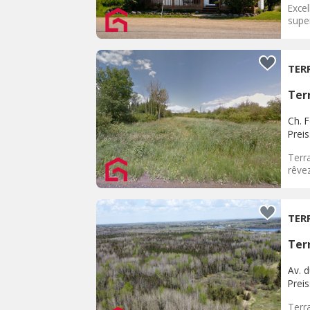
Excel
super
TER
Terr
Ch. 
Prei
Terra
rêvez
TER
Terr
Av. d
Prei
Terr