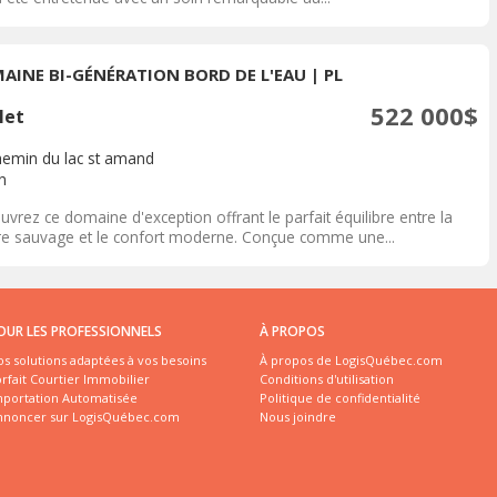
AINE BI-GÉNÉRATION BORD DE L'EAU | PL
522 000$
let
hemin du lac st amand
n
vrez ce domaine d'exception offrant le parfait équilibre entre la
re sauvage et le confort moderne. Conçue comme une...
OUR LES PROFESSIONNELS
À PROPOS
s solutions adaptées à vos besoins
À propos de LogisQuébec.com
rfait Courtier Immobilier
Conditions d'utilisation
mportation Automatisée
Politique de confidentialité
nnoncer sur LogisQuébec.com
Nous joindre