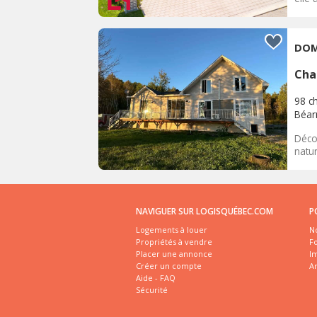
DOM
Cha
98 c
Béar
Décou
natu
NAVIGUER SUR LOGISQUÉBEC.COM
P
Logements à louer
No
Propriétés à vendre
Fo
Placer une annonce
I
Créer un compte
A
Aide - FAQ
Sécurité