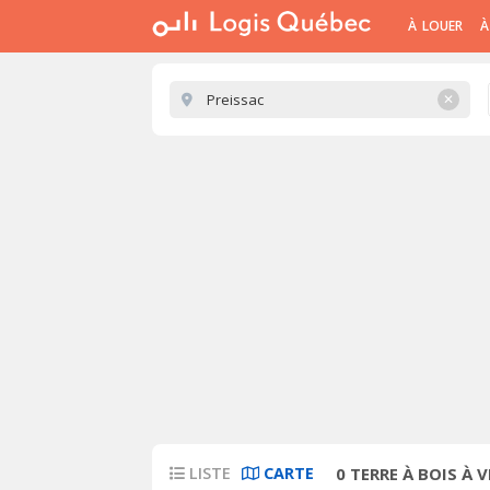
À LOUER
À
✕
LISTE
CARTE
0
TERRE À BOIS À 