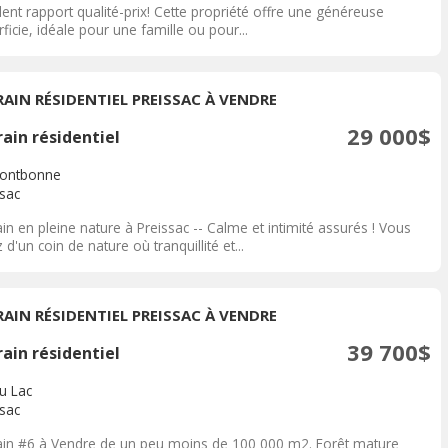
lent rapport qualité-prix! Cette propriété offre une généreuse
ficie, idéale pour une famille ou pour...
RAIN RÉSIDENTIEL PREISSAC À VENDRE
29 000$
ain résidentiel
Fontbonne
ssac
in en pleine nature à Preissac -- Calme et intimité assurés ! Vous
 d'un coin de nature où tranquillité et...
RAIN RÉSIDENTIEL PREISSAC À VENDRE
39 700$
ain résidentiel
u Lac
ssac
ain #6 à Vendre de un peu moins de 100 000 m2. Forêt mature