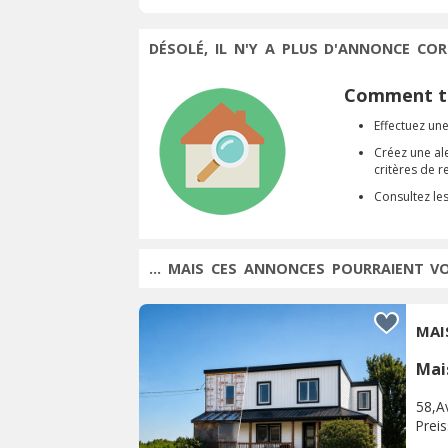
DÉSOLÉ, IL N'Y A PLUS D'ANNONCE COR
Comment tr
Effectuez une
Créez une al
critères de 
Consultez le
... MAIS CES ANNONCES POURRAIENT V
MAI
Mai
58,Av
Prei