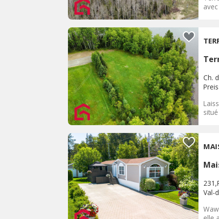
avec 
TER
Terr
Ch. d
Prei
Laiss
situé
MAI
Mai
231,
Val-d
Waw e
elle 