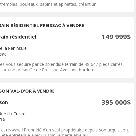
trembles, bouleaux, sapins et épinettes, créant un...
RAIN RÉSIDENTIEL PREISSAC À VENDRE
149 999$
ain résidentiel
e la Péninsule
ssac
ez-vous séduire par ce splendide terrain de 48 647 pieds carrés,
 sur une presqu'île de Preissac. Avec une bordure...
SON VAL-D'OR À VENDRE
395 000$
son
Rue du Cuivre
'Or
t re-waw ! Propriété d'un seul propriétaire depuis son acquisition,
a été entretenue avec un soin remarquable au...