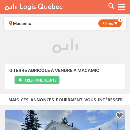
À LOUER
À VENDRE
1
Macamic
Filtres ▼
PLACER UNE ANNONCE
SERVICE PRO
RESSOURCES
0
TERRE AGRICOLE À VENDRE À MACAMIC
CRÉER UNE ALERTE
... MAIS CES ANNONCES POURRAIENT VOUS INTÉRESSER