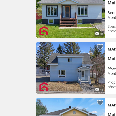
Mai
Bert
Mont-
Spac
entr
40
MAI
Mai
99,Av
Mont-
Prop
rénov
33
MAI
Mai