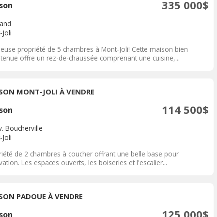
335 000$
son
rand
Joli
ieuse propriété de 5 chambres à Mont-Joli! Cette maison bien
etenue offre un rez-de-chaussée comprenant une cuisine,...
SON MONT-JOLI À VENDRE
114 500$
son
. Boucherville
Joli
riété de 2 chambres à coucher offrant une belle base pour
ation. Les espaces ouverts, les boiseries et l'escalier...
SON PADOUE À VENDRE
125 000$
son