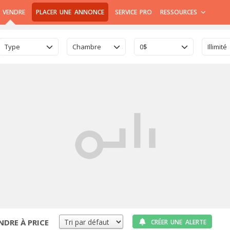
 VENDRE
PLACER UNE ANNONCE
SERVICE PRO
RESSOURCES
Type
Chambre
0$
Illimité
NDRE À PRICE
CRÉER UNE ALERTE