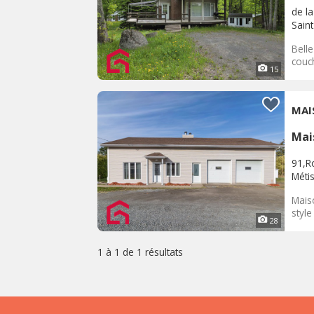
de l
Sain
Bell
couch
15
MAI
Mai
91,R
Méti
Maiso
style
28
1 à 1 de
1 résultats