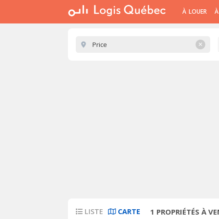
À LOUER
À
✕
LISTE
CARTE
1
PROPRIÉTÉS À VE