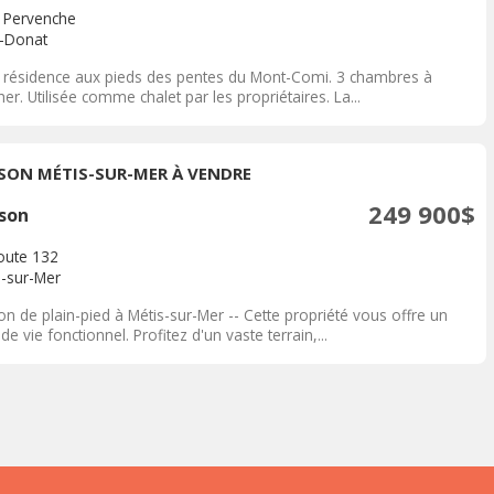
a Pervenche
t-Donat
e résidence aux pieds des pentes du Mont-Comi. 3 chambres à
er. Utilisée comme chalet par les propriétaires. La...
SON MÉTIS-SUR-MER À VENDRE
249 900$
son
oute 132
s-sur-Mer
n de plain-pied à Métis-sur-Mer -- Cette propriété vous offre un
 de vie fonctionnel. Profitez d'un vaste terrain,...