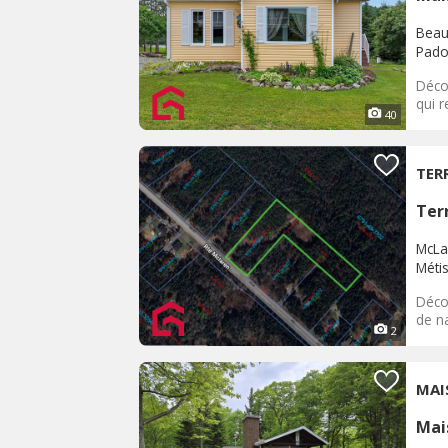
Beau
Pad
Déco
qui r
40
TER
Terr
McLa
Méti
Déco
de na
2
MAI
Mai