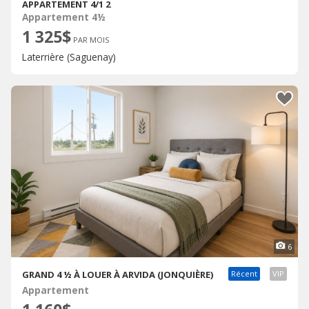
APPARTEMENT 4/1 2
Appartement 4½
1 325$
PAR MOIS
Laterrière (Saguenay)
6
GRAND 4 ½ À LOUER À ARVIDA (JONQUIÈRE)
Récent
VIP
Appartement