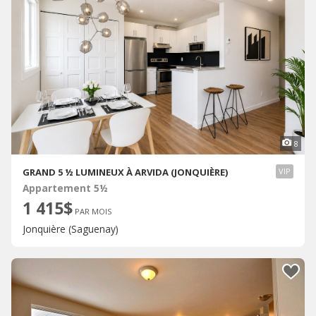
8
GRAND 5 ½ LUMINEUX À ARVIDA (JONQUIÈRE)
VIP
Appartement 5½
1 415$
PAR MOIS
Jonquière (Saguenay)