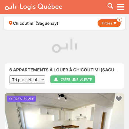
À LOUER
À VENDRE
1
Chicoutimi (Saguenay)
Filtres ▼
PLACER UNE ANNONCE
SERVICE PRO
RESSOURCES
6
APPARTEMENTS À LOUER À CHICOUTIMI (SAGUENAY)
CRÉER UNE ALERTE
OFFRE SPÉCIALE