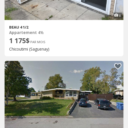
8
BEAU 4 1/2
Appartement 4½
1 175$
PAR MOIS
Chicoutimi (Saguenay)