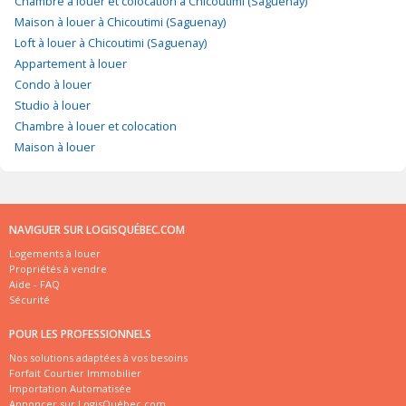
Chambre à louer et colocation à Chicoutimi (Saguenay)
Maison à louer à Chicoutimi (Saguenay)
Loft à louer à Chicoutimi (Saguenay)
Appartement à louer
Condo à louer
Studio à louer
Chambre à louer et colocation
Maison à louer
NAVIGUER SUR LOGISQUÉBEC.COM
Logements à louer
Propriétés à vendre
Aide - FAQ
Sécurité
POUR LES PROFESSIONNELS
Nos solutions adaptées à vos besoins
Forfait Courtier Immobilier
Importation Automatisée
Annoncer sur LogisQuébec.com