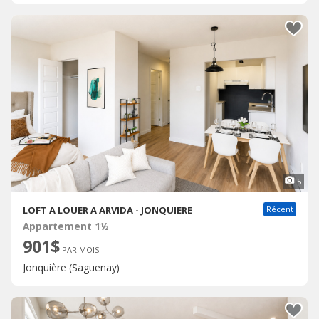
5
LOFT A LOUER A ARVIDA - JONQUIERE
Récent
Appartement 1½
901$
PAR MOIS
Jonquière (Saguenay)