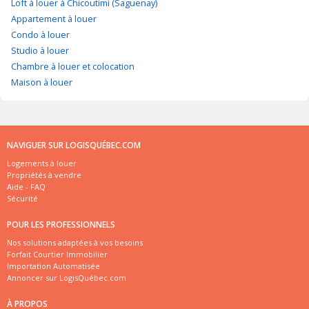
Loft à louer à Chicoutimi (Saguenay)
Appartement à louer
Condo à louer
Studio à louer
Chambre à louer et colocation
Maison à louer
NAVIGUER SUR LOGISQUÉBEC.COM
Logements à louer
Propriétés à vendre
Aide - FAQ
Sécurité
POUR LES PROFESSIONNELS
Nos solutions adaptées à vos besoins
Forfait Courtier Immobilier
Importation Automatisée
Annoncer sur LogisQuébec.com
À PROPOS