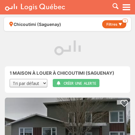
À LOUER
À VENDRE
1
Chicoutimi (Saguenay)
Filtres ▼
PLACER UNE ANNONCE
SERVICE PRO
RESSOURCES
1
MAISON À LOUER À CHICOUTIMI (SAGUENAY)
CRÉER UNE ALERTE