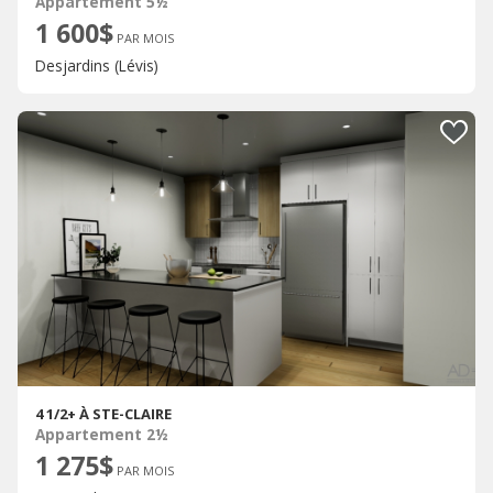
Appartement 5½
1 600$
PAR MOIS
Desjardins (Lévis)
4 1/2+ À STE-CLAIRE
Appartement 2½
1 275$
PAR MOIS