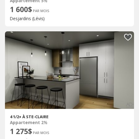
Appartement 5½
1 600$
PAR MOIS
Desjardins (Lévis)
4 1/2+ À STE-CLAIRE
Appartement 2½
1 275$
PAR MOIS