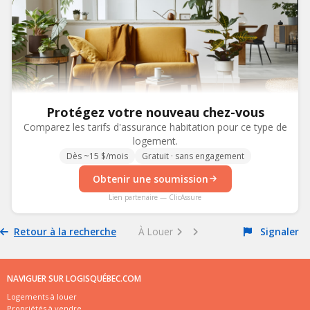
Protégez votre nouveau chez-vous
Comparez les tarifs d'assurance habitation pour ce type de
logement.
Dès ~15 $/mois
Gratuit · sans engagement
Obtenir une soumission
Lien partenaire — ClicAssure
Retour à la recherche
À Louer
Signaler
NAVIGUER SUR LOGISQUÉBEC.COM
Logements à louer
Propriétés à vendre