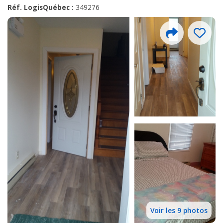
Réf. LogisQuébec :
349276
Voir les 9 photos