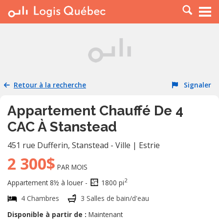
À LOUER
À VENDRE
PLACER UNE ANNONCE
SERVICE PRO
Retour à la recherche
Signaler
RESSOURCES
Appartement Chauffé De 4
CAC À Stanstead
451 rue Dufferin
,
Stanstead - Ville
|
Estrie
2 300$
PAR MOIS
2
Appartement 8½ à louer -
1800 pi
4 Chambres
3 Salles de bain/d'eau
Disponible à partir de :
Maintenant