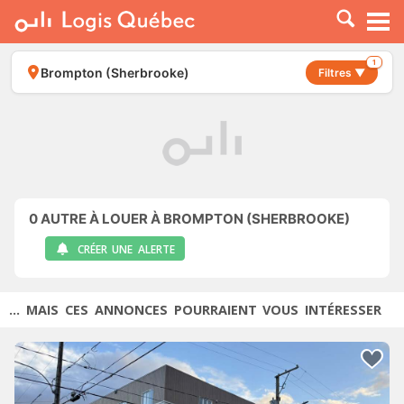
À LOUER
À VENDRE
1
Brompton (Sherbrooke)
Filtres ▼
PLACER UNE ANNONCE
SERVICE PRO
RESSOURCES
0
AUTRE À LOUER À BROMPTON (SHERBROOKE)
CRÉER UNE ALERTE
... MAIS CES ANNONCES POURRAIENT VOUS INTÉRESSER