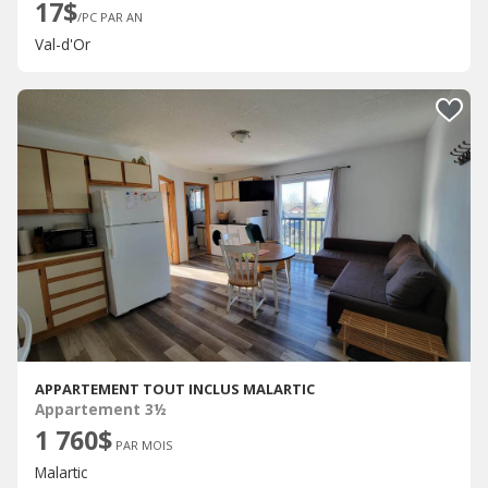
17$
/PC PAR AN
Val-d'Or
APPARTEMENT TOUT INCLUS MALARTIC
Appartement 3½
1 760$
PAR MOIS
Malartic