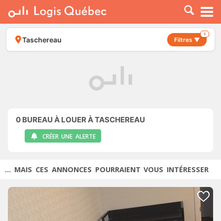
À LOUER
À VENDRE
1
Taschereau
Filtres ▼
PLACER UNE ANNONCE
SERVICE PRO
RESSOURCES
0
BUREAU À LOUER À TASCHEREAU
CRÉER UNE ALERTE
... MAIS CES ANNONCES POURRAIENT VOUS INTÉRESSER