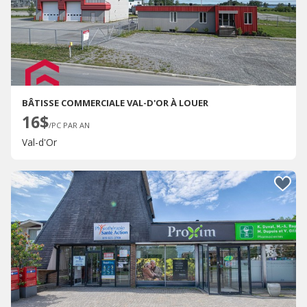
BÂTISSE COMMERCIALE VAL-D'OR À LOUER
16$
/PC PAR AN
Val-d'Or