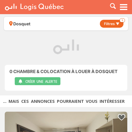
À LOUER
À VENDRE
1
Dosquet
Filtres ▼
PLACER UNE ANNONCE
SERVICE PRO
RESSOURCES
0
CHAMBRE & COLOCATION À LOUER À DOSQUET
CRÉER UNE ALERTE
... MAIS CES ANNONCES POURRAIENT VOUS INTÉRESSER