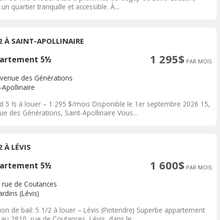
un quartier tranquille et accessible. À...
/2 À SAINT-APOLLINAIRE
1 295$
artement 5½
PAR MOIS
avenue des Générations
-Apollinaire
d 5 ½ à louer – 1 295 $/mois Disponible le 1er septembre 2026 15,
e des Générations, Saint-Apollinaire Vous...
2 À LÉVIS
1 600$
artement 5½
PAR MOIS
 rue de Coutances
rdins (Lévis)
ion de bail: 5 1/2 à louer – Lévis (Pintendre) Superbe appartement
 au 2810, rue de Coutances, Lévis, dans le...