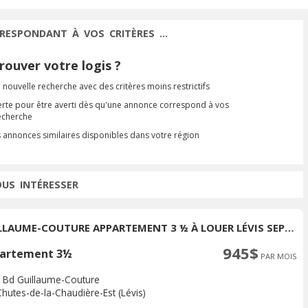
RESPONDANT À VOS CRITÈRES ...
ouver votre logis ?
 nouvelle recherche avec des critères moins restrictifs
erte pour être averti dès qu'une annonce correspond à vos
recherche
s annonces similaires disponibles dans votre région
OUS INTÉRESSER
GUILLAUME-COUTURE APPARTEMENT 3 ½ À LOUER LÉVIS SEPTEMBRE 2026
945$
artement 3½
PAR MOIS
 Bd Guillaume-Couture
Chutes-de-la-Chaudière-Est (Lévis)