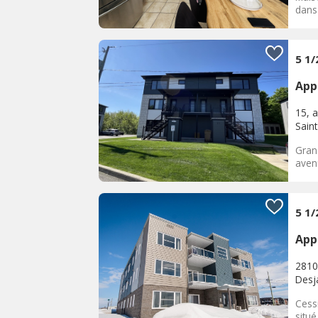
dans 
5 1
App
15, 
Saint
Gran
avenu
5 1/
App
2810
Desja
Cess
situé