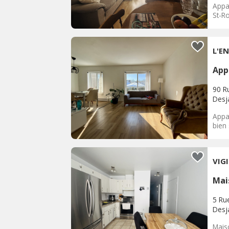
Appa
St-R
App
90 Ru
Desja
Appa
bien 
VIG
Mai
5 Rue
Desja
Mais