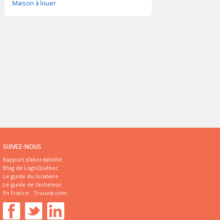
Maison à louer
SUIVEZ-NOUS
Rapport d'abordabilité
Blog de LogisQuébec
Le guide du locataire
Le guide de l'acheteur
En France :
Trouvia.com