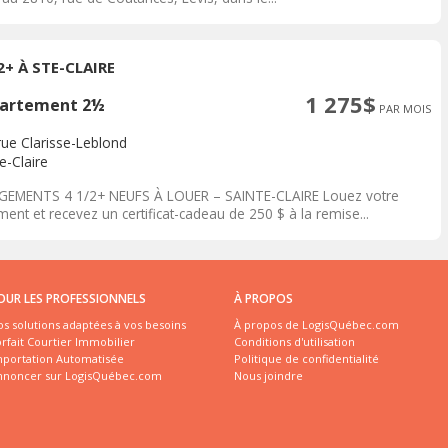
2+ À STE-CLAIRE
1 275$
artement 2½
PAR MOIS
rue Clarisse-Leblond
e-Claire
GEMENTS 4 1/2+ NEUFS À LOUER – SAINTE-CLAIRE Louez votre
ent et recevez un certificat-cadeau de 250 $ à la remise...
OUR LES PROFESSIONNELS
À PROPOS
s solutions adaptées à vos besoins
À propos de LogisQuébec.com
rfait Courtier Immobilier
Conditions d'utilisation
mportation Automatisée
Politique de confidentialité
nnoncer sur LogisQuébec.com
Nous joindre