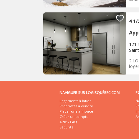
4 1/
App
121 
Saint
2 LO
logem
NAVIGUER SUR LOGISQUÉBEC.COM
P
Logements à louer
No
Propriétés à vendre
Fo
Placer une annonce
I
Créer un compte
A
Aide - FAQ
Sécurité