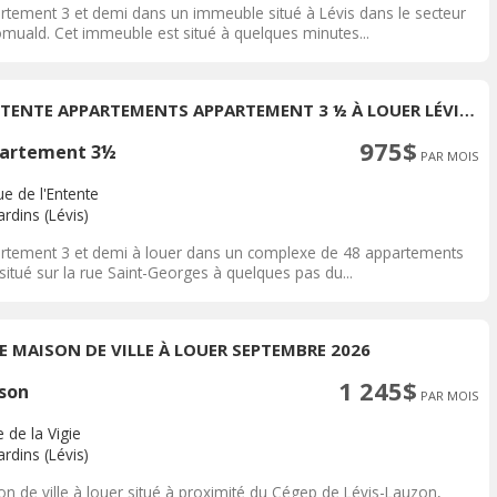
rtement 3 et demi dans un immeuble situé à Lévis dans le secteur
omuald. Cet immeuble est situé à quelques minutes...
L'ENTENTE APPARTEMENTS APPARTEMENT 3 ½ À LOUER LÉVIS JUILLET 2026
975$
artement 3½
PAR MOIS
e de l'Entente
rdins (Lévis)
rtement 3 et demi à louer dans un complexe de 48 appartements
situé sur la rue Saint-Georges à quelques pas du...
IE MAISON DE VILLE À LOUER SEPTEMBRE 2026
1 245$
son
PAR MOIS
 de la Vigie
rdins (Lévis)
on de ville à louer situé à proximité du Cégep de Lévis-Lauzon,