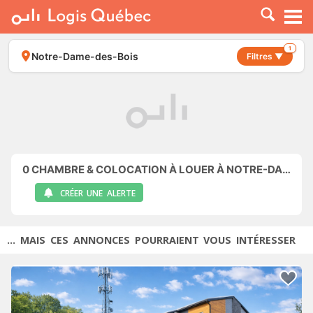
À LOUER
À VENDRE
1
Notre-Dame-des-Bois
Filtres ▼
PLACER UNE ANNONCE
SERVICE PRO
RESSOURCES
0
CHAMBRE & COLOCATION À LOUER À NOTRE-DAME-DES-BOIS
CRÉER UNE ALERTE
... MAIS CES ANNONCES POURRAIENT VOUS INTÉRESSER