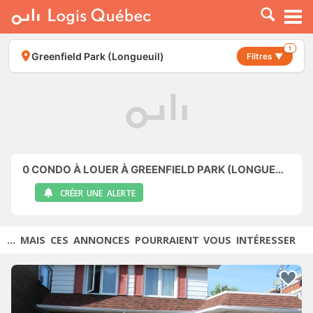
À LOUER
À VENDRE
1
Greenfield Park (Longueuil)
Filtres ▼
PLACER UNE ANNONCE
SERVICE PRO
RESSOURCES
0
CONDO À LOUER À GREENFIELD PARK (LONGUEUIL)
CRÉER UNE ALERTE
... MAIS CES ANNONCES POURRAIENT VOUS INTÉRESSER