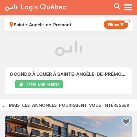
À LOUER
À VENDRE
1
Sainte-Angèle-de-Prémont
Filtres ▼
PLACER UNE ANNONCE
SERVICE PRO
RESSOURCES
0
CONDO À LOUER À SAINTE-ANGÈLE-DE-PRÉMONT
CRÉER UNE ALERTE
... MAIS CES ANNONCES POURRAIENT VOUS INTÉRESSER