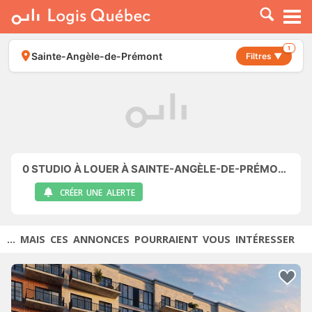
À LOUER
À VENDRE
1
Sainte-Angèle-de-Prémont
Filtres ▼
PLACER UNE ANNONCE
SERVICE PRO
RESSOURCES
0
STUDIO À LOUER À SAINTE-ANGÈLE-DE-PRÉMONT
CRÉER UNE ALERTE
... MAIS CES ANNONCES POURRAIENT VOUS INTÉRESSER