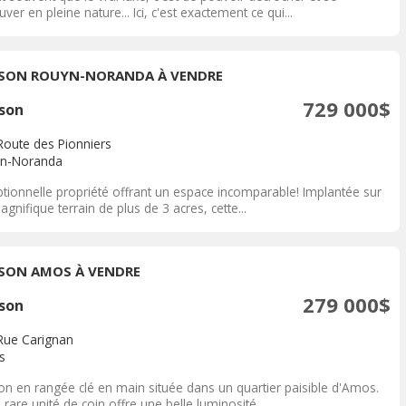
uver en pleine nature... Ici, c'est exactement ce qui...
SON ROUYN-NORANDA À VENDRE
729 000$
son
Route des Pionniers
n-Noranda
ptionnelle propriété offrant un espace incomparable! Implantée sur
gnifique terrain de plus de 3 acres, cette...
SON AMOS À VENDRE
279 000$
son
Rue Carignan
s
on en rangée clé en main située dans un quartier paisible d'Amos.
 rare unité de coin offre une belle luminosité,...