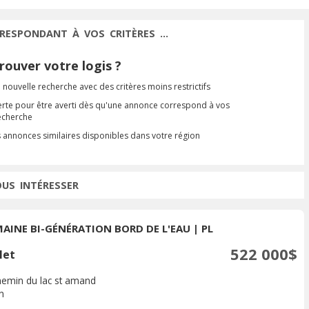
RESPONDANT À VOS CRITÈRES ...
ouver votre logis ?
 nouvelle recherche avec des critères moins restrictifs
erte pour être averti dès qu'une annonce correspond à vos
recherche
s annonces similaires disponibles dans votre région
OUS INTÉRESSER
AINE BI-GÉNÉRATION BORD DE L'EAU | PL
522 000$
let
hemin du lac st amand
n