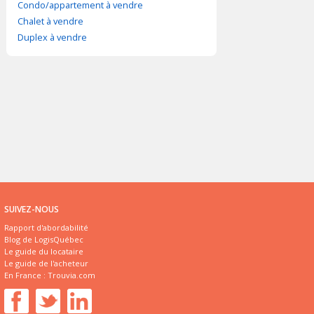
Condo/appartement à vendre
Chalet à vendre
Duplex à vendre
SUIVEZ-NOUS
Rapport d'abordabilité
Blog de LogisQuébec
Le guide du locataire
Le guide de l'acheteur
En France :
Trouvia.com