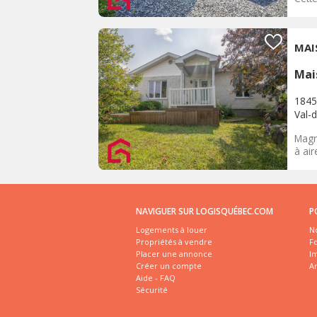
MAI
Mai
1845
Val-d
Magn
à air
NAVIGUER SUR LOGISQUÉBEC.COM
P
Logements à louer
No
Propriétés à vendre
Fo
Placer une annonce
I
Créer un compte
A
Aide - FAQ
Sécurité