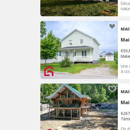
Décou
natu
MAI
Mai
650,
Malar
Une 
à cou
MAI
Mai
6267
Témi
On di