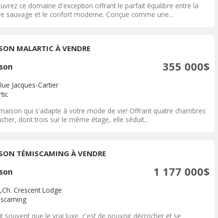
vrez ce domaine d'exception offrant le parfait équilibre entre la
re sauvage et le confort moderne. Conçue comme une...
SON MALARTIC À VENDRE
355 000$
son
Rue Jacques-Cartier
tic
maison qui s'adapte à votre mode de vie! Offrant quatre chambres
cher, dont trois sur le même étage, elle séduit...
SON TÉMISCAMING À VENDRE
1 177 000$
son
,Ch. Crescent Lodge
scaming
t souvent que le vrai luxe, c'est de pouvoir décrocher et se