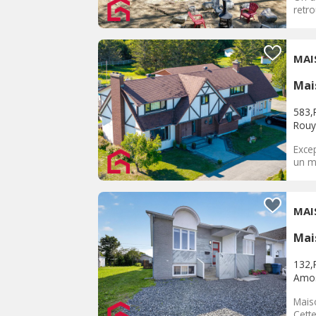
retro
MAI
Mai
583,
Rouy
Exce
un ma
MAI
Mai
132,
Amo
Mais
Cette