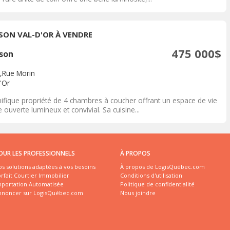
SON VAL-D'OR À VENDRE
475 000$
son
,Rue Morin
'Or
ifique propriété de 4 chambres à coucher offrant un espace de vie
e ouverte lumineux et convivial. Sa cuisine...
OUR LES PROFESSIONNELS
À PROPOS
s solutions adaptées à vos besoins
À propos de LogisQuébec.com
rfait Courtier Immobilier
Conditions d'utilisation
mportation Automatisée
Politique de confidentialité
nnoncer sur LogisQuébec.com
Nous joindre