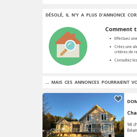
DÉSOLÉ, IL N'Y A PLUS D'ANNONCE COR
Comment tr
Effectuez une
Créez une al
critères de 
Consultez le
... MAIS CES ANNONCES POURRAIENT V
DOM
Cha
98 c
Béar