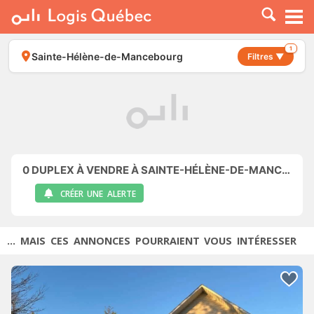
À LOUER
À VENDRE
1
Sainte-Hélène-de-Mancebourg
Filtres ▼
PLACER UNE ANNONCE
SERVICE PRO
RESSOURCES
0
DUPLEX À VENDRE À SAINTE-HÉLÈNE-DE-MANCEBOURG
CRÉER UNE ALERTE
... MAIS CES ANNONCES POURRAIENT VOUS INTÉRESSER