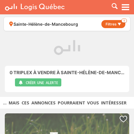
À LOUER
À VENDRE
1
Sainte-Hélène-de-Mancebourg
Filtres ▼
PLACER UNE ANNONCE
SERVICE PRO
RESSOURCES
0
TRIPLEX À VENDRE À SAINTE-HÉLÈNE-DE-MANCEBOURG
CRÉER UNE ALERTE
... MAIS CES ANNONCES POURRAIENT VOUS INTÉRESSER