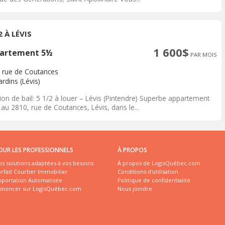
2 À LÉVIS
1 600$
artement 5½
PAR MOIS
 rue de Coutances
rdins (Lévis)
ion de bail: 5 1/2 à louer – Lévis (Pintendre) Superbe appartement
 au 2810, rue de Coutances, Lévis, dans le...
OUR LES PROFESSIONNELS
À PROPOS
s solutions adaptées à vos besoins
À propos de LogisQuébec.com
rfait Courtier Immobilier
Conditions d'utilisation
mportation Automatisée
Politique de confidentialité
nnoncer sur LogisQuébec.com
Nous joindre