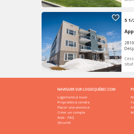
5 1/
App
2810
Desja
Cess
situé
NAVIGUER SUR LOGISQUÉBEC.COM
P
Logements à louer
No
Propriétés à vendre
Fo
Placer une annonce
I
Créer un compte
A
Aide - FAQ
Sécurité