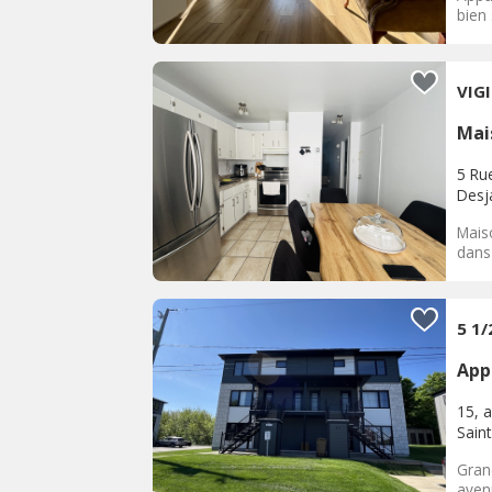
bien 
VIG
Mai
5 Rue
Desja
Mais
dans 
5 1
App
15, 
Saint
Gran
avenu