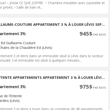
our! – ¡Hola! CE QUE J’OFFRE : • Chambre meublée avec cuisinette et
r privés; • Salle de bain et...
GUILLAUME-COUTURE APPARTEMENT 3 ½ À LOUER LÉVIS SEPTEMBRE 2026
945$
artement 3½
PAR MOIS
 Bd Guillaume-Couture
Chutes-de-la-Chaudière-Est (Lévis)
rtement 3 et demi dans un immeuble situé à Lévis dans le secteur
omuald. Cet immeuble est situé à quelques minutes...
L'ENTENTE APPARTEMENTS APPARTEMENT 3 ½ À LOUER LÉVIS JUILLET 2026
975$
artement 3½
PAR MOIS
e de l'Entente
rdins (Lévis)
rtement 3 et demi à louer dans un complexe de 48 appartements