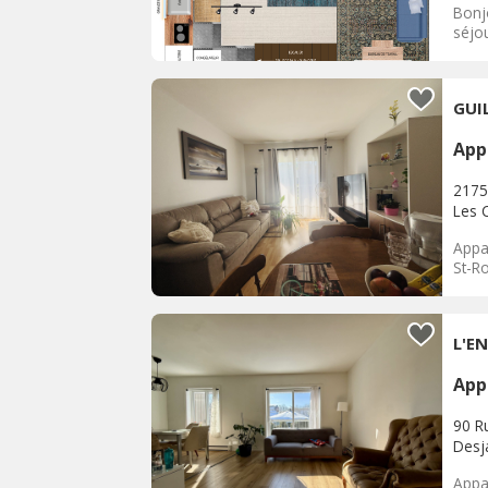
Bonj
séjou
App
2175
Les 
Appa
St-R
App
90 Ru
Desja
Appa