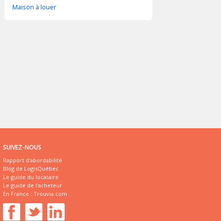
Maison à louer
SUIVEZ-NOUS
Rapport d'abordabilité
Blog de LogisQuébec
Le guide du locataire
Le guide de l'acheteur
En France :
Trouvia.com