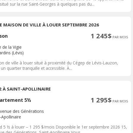
situé sur la rue Saint-Georges à quelques pas du...
IE MAISON DE VILLE À LOUER SEPTEMBRE 2026
1 245$
son
PAR MOIS
 de la Vigie
rdins (Lévis)
on de ville à louer situé à proximité du Cégep de Lévis-Lauzon,
un quartier tranquille et accessible. À...
/2 À SAINT-APOLLINAIRE
1 295$
artement 5½
PAR MOIS
avenue des Générations
-Apollinaire
d 5 ½ à louer – 1 295 $/mois Disponible le 1er septembre 2026 15,
e des Générations, Saint-Apollinaire Vous...