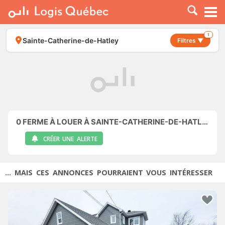
À LOUER
À VENDRE
1
Sainte-Catherine-de-Hatley
Filtres ▼
PLACER UNE ANNONCE
SERVICE PRO
RESSOURCES
0
FERME À LOUER À SAINTE-CATHERINE-DE-HATLEY
CRÉER UNE ALERTE
... MAIS CES ANNONCES POURRAIENT VOUS INTÉRESSER