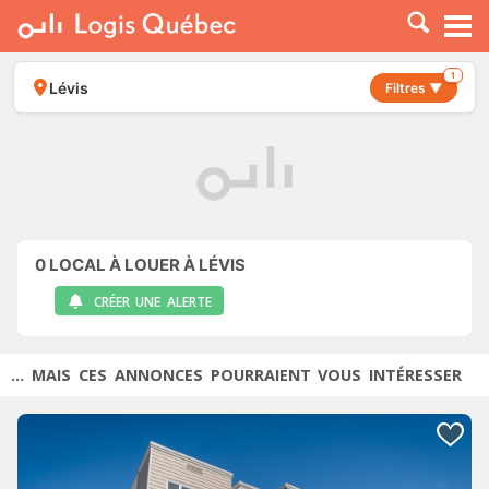
À LOUER
À VENDRE
1
Lévis
Filtres ▼
PLACER UNE ANNONCE
SERVICE PRO
RESSOURCES
0
LOCAL À LOUER À LÉVIS
CRÉER UNE ALERTE
... MAIS CES ANNONCES POURRAIENT VOUS INTÉRESSER