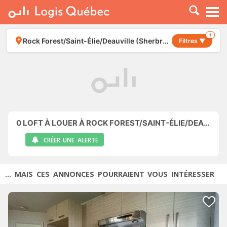
À LOUER
À VENDRE
1
Rock Forest/Saint-Élie/Deauville (Sherbrooke)
Filtres ▼
PLACER UNE ANNONCE
SERVICE PRO
RESSOURCES
0
LOFT À LOUER À ROCK FOREST/SAINT-ÉLIE/DEAUVILLE (SHERBROOKE)
CRÉER UNE ALERTE
... MAIS CES ANNONCES POURRAIENT VOUS INTÉRESSER