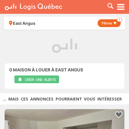
À LOUER
À VENDRE
1
East Angus
Filtres ▼
PLACER UNE ANNONCE
SERVICE PRO
RESSOURCES
0
MAISON À LOUER À EAST ANGUS
CRÉER UNE ALERTE
... MAIS CES ANNONCES POURRAIENT VOUS INTÉRESSER