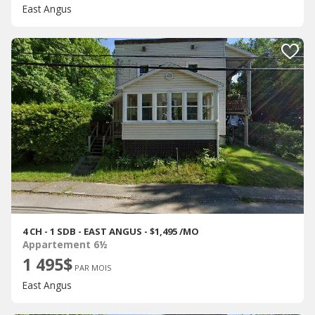
East Angus
4 CH - 1 SDB - EAST ANGUS - $1,495 /MO
Appartement 6½
1 495$
PAR MOIS
East Angus