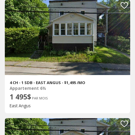
4 CH - 1 SDB - EAST ANGUS - $1,495 /MO
Appartement 6½
1 495$
PAR MOIS
East Angus