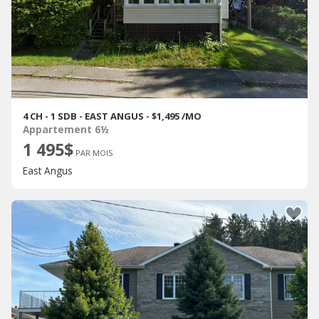
4 CH - 1 SDB - EAST ANGUS - $1,495 /MO
Appartement 6½
1 495$
PAR MOIS
East Angus