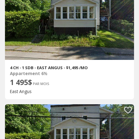
4 CH - 1 SDB - EAST ANGUS - $1,495 /MO
Appartement 6½
1 495$
PAR MOIS
East Angus