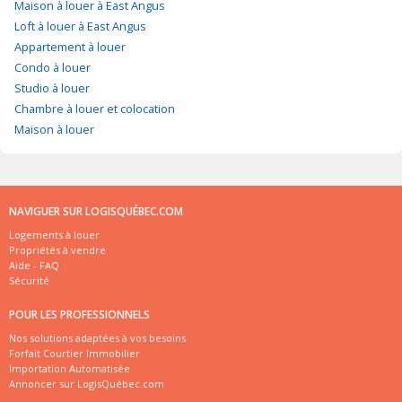
Maison à louer à East Angus
Loft à louer à East Angus
Appartement à louer
Condo à louer
Studio à louer
Chambre à louer et colocation
Maison à louer
NAVIGUER SUR LOGISQUÉBEC.COM
Logements à louer
Propriétés à vendre
Aide - FAQ
Sécurité
POUR LES PROFESSIONNELS
Nos solutions adaptées à vos besoins
Forfait Courtier Immobilier
Importation Automatisée
Annoncer sur LogisQuébec.com