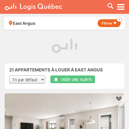
À LOUER
À VENDRE
1
East Angus
Filtres ▼
PLACER UNE ANNONCE
SERVICE PRO
RESSOURCES
21
APPARTEMENTS À LOUER À EAST ANGUS
CRÉER UNE ALERTE