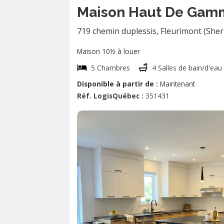
Maison Haut De Gam
719 chemin duplessis
,
Fleurimont (She
Maison 10½ à louer
5 Chambres
4 Salles de bain/d'eau
Disponible à partir de :
Maintenant
Réf. LogisQuébec :
351431