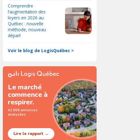
Comprendre
l’augmentation des
loyers en 2026 au
Québec : nouvelle
méthode, nouveau
départ
Voir le blog de LogisQuébec >
Le marché
commence à
respirer.
42 606 annonces
analysées
Lire le rapport →