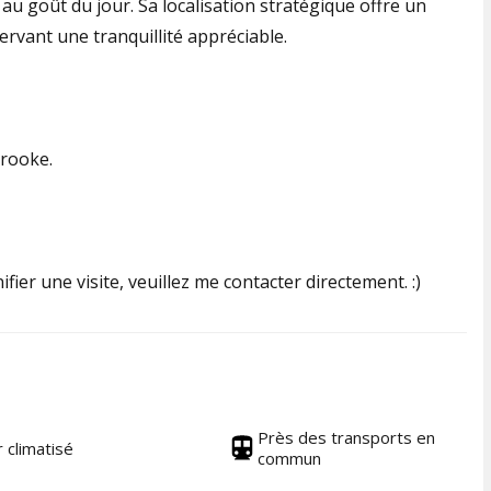
s au goût du jour. Sa localisation stratégique offre un
ervant une tranquillité appréciable.
brooke.
ier une visite, veuillez me contacter directement. :)
Près des transports en
r climatisé
commun