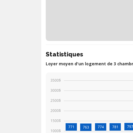
Statistiques
Loyer moyen d'un logement de 3 chambre
3500$
3000$
2500$
2000$
1500$
79
771
774
781
763
1000$