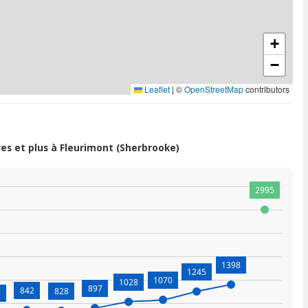
+
−
Leaflet
|
©
OpenStreetMap
contributors
s et plus à Fleurimont (Sherbrooke)
2995
1398
1245
1070
1028
897
842
828
7