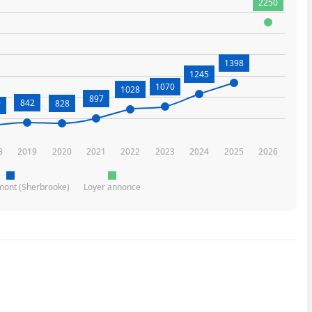
2250
1398
1245
1070
1028
897
842
828
7
8
2019
2020
2021
2022
2023
2024
2025
2026
imont (Sherbrooke)
Loyer annonce