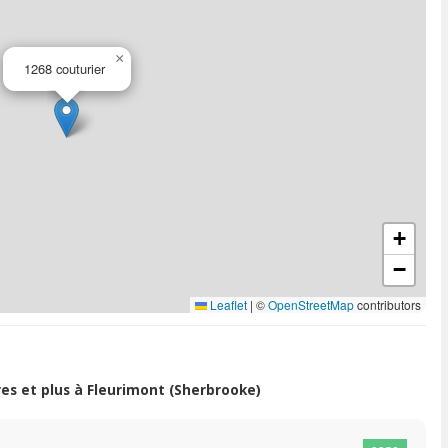
×
1268 couturier
+
−
Leaflet
|
©
OpenStreetMap
contributors
s et plus à Fleurimont (Sherbrooke)