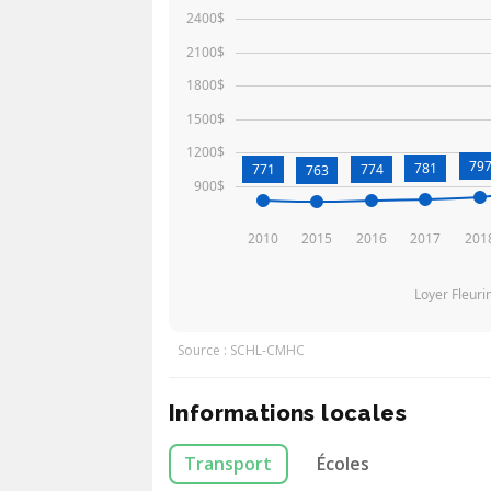
2400$
2100$
1800$
1500$
1200$
79
781
771
774
763
900$
2010
2015
2016
2017
201
Loyer Fleur
Source : SCHL-CMHC
Informations locales
Transport
Écoles