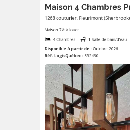
Maison 4 Chambres P
1268 couturier
,
Fleurimont (Sherbrook
Maison 7½ à louer
4 Chambres
1 Salle de bain/d'eau
Disponible à partir de :
Octobre 2026
Réf. LogisQuébec :
352430