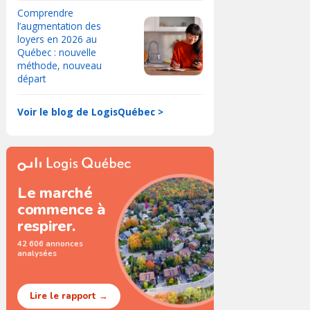
Comprendre
l’augmentation des
loyers en 2026 au
Québec : nouvelle
méthode, nouveau
départ
Voir le blog de LogisQuébec >
Le marché
commence à
respirer.
42 606 annonces
analysées
Lire le rapport →