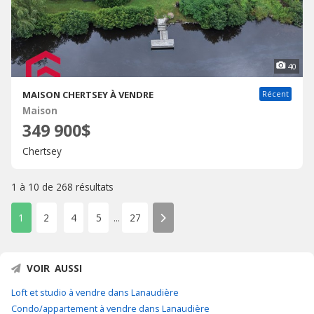
40
MAISON CHERTSEY À VENDRE
Récent
Maison
349 900$
Chertsey
1 à 10 de
268 résultats
1
2
4
5
27
...
VOIR AUSSI
Loft et studio à vendre dans Lanaudière
Condo/appartement à vendre dans Lanaudière