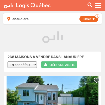
À LOUER
À VENDRE
1
Lanaudière
Filtres ▼
PLACER UNE ANNONCE
SERVICE PRO
RESSOURCES
268
MAISONS À VENDRE DANS LANAUDIÈRE
CRÉER UNE ALERTE