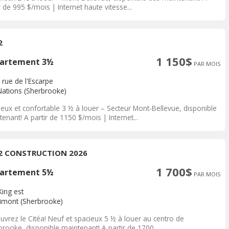
r de 995 $/mois | Internet haute vitesse...
2
1 150$
artement 3½
PAR MOIS
 rue de l'Escarpe
Nations (Sherbrooke)
ieux et confortable 3 ½ à louer – Secteur Mont-Bellevue, disponible
enant! A partir de 1150 $/mois | Internet...
/2 CONSTRUCTION 2026
1 700$
artement 5½
PAR MOIS
King est
rimont (Sherbrooke)
uvrez le Citéa! Neuf et spacieux 5 ½ à louer au centro de
rooke, disponible maintenant! A partir de 1700...