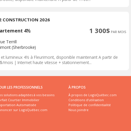
/2 CONSTRUCTION 2026
1 300$
artement 4½
PAR MOIS
ue Terrill
rimont (Sherbrooke)
 et lumineux 4½ à Fleurimont, disponible maintenant A partir de
/mois | Internet haute vitesse + stationnement...
OUR LES PROFESSIONNELS
À PROPOS
s solutions adaptées à vos besoins
À propos de LogisQuébec.com
rfait Courtier Immobilier
Conditions d'utilisation
mportation Automatisée
Politique de confidentialité
nnoncer sur LogisQuébec.com
Nous joindre