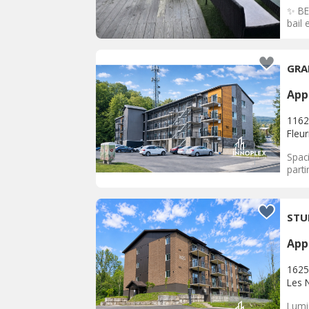
✨ BE
bail 
GRA
App
1162
Fleu
Spac
parti
STU
App
1625
Les 
Lumi