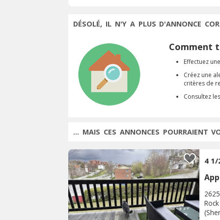
DÉSOLÉ, IL N'Y A PLUS D'ANNONCE COR
Comment tr
Effectuez une
Créez une al
critères de 
Consultez le
... MAIS CES ANNONCES POURRAIENT V
4 1
App
2625
Rock 
(She