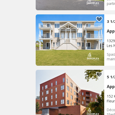
parti
3 1/
App
1329
Les 
Spac
maint
5 1
App
152 
Fleu
Déco
Sherb