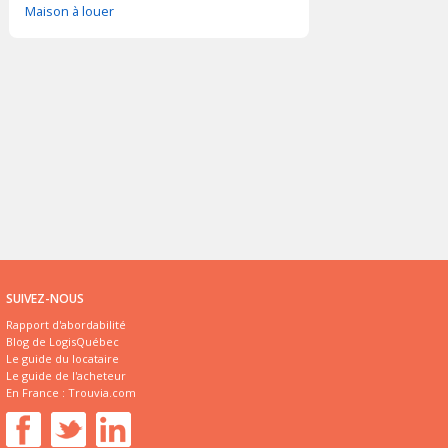
Maison à louer
SUIVEZ-NOUS
Rapport d'abordabilité
Blog de LogisQuébec
Le guide du locataire
Le guide de l'acheteur
En France :
Trouvia.com