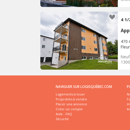
4 1
App
470 r
Fleu
Neuf
1300$
NAVIGUER SUR LOGISQUÉBEC.COM
P
Logements à louer
No
Propriétés à vendre
Fo
Placer une annonce
I
Créer un compte
A
Aide - FAQ
Sécurité