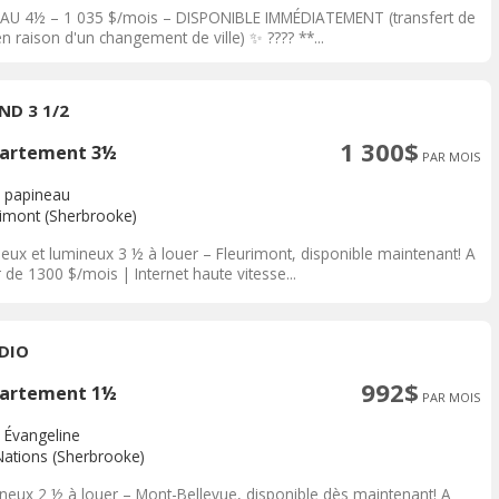
AU 4½ – 1 035 $/mois – DISPONIBLE IMMÉDIATEMENT (transfert de
en raison d'un changement de ville) ✨ ???? **...
ND 3 1/2
1 300$
artement 3½
PAR MOIS
 papineau
rimont (Sherbrooke)
ieux et lumineux 3 ½ à louer – Fleurimont, disponible maintenant! A
r de 1300 $/mois | Internet haute vitesse...
DIO
992$
artement 1½
PAR MOIS
 Évangeline
Nations (Sherbrooke)
neux 2 ½ à louer – Mont-Bellevue, disponible dès maintenant! A