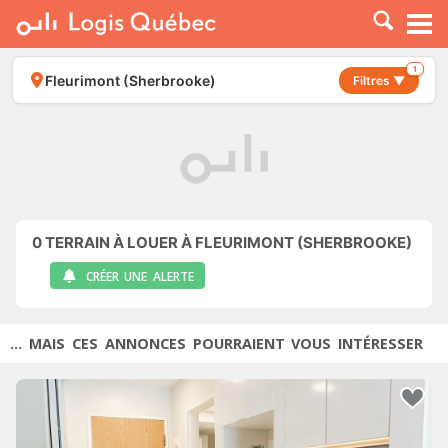
À LOUER
À VENDRE
1
Fleurimont (Sherbrooke)
Filtres ▼
PLACER UNE ANNONCE
SERVICE PRO
RESSOURCES
0
TERRAIN À LOUER À FLEURIMONT (SHERBROOKE)
CRÉER UNE ALERTE
... MAIS CES ANNONCES POURRAIENT VOUS INTÉRESSER