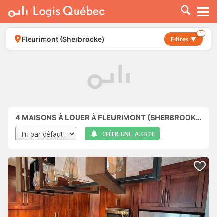
À LOUER
À VENDRE
1
Fleurimont (Sherbrooke)
Filtres ▼
PLACER UNE ANNONCE
SERVICE PRO
RESSOURCES
4
MAISONS À LOUER À FLEURIMONT (SHERBROOKE)
CRÉER UNE ALERTE