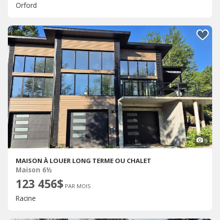
Orford
9
MAISON À LOUER LONG TERME OU CHALET
Maison 6½
123 456$
PAR MOIS
Racine