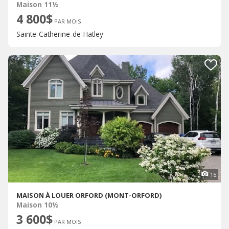
Maison 11½
4 800$
PAR MOIS
Sainte-Catherine-de-Hatley
15
MAISON À LOUER ORFORD (MONT-ORFORD)
Maison 10½
3 600$
PAR MOIS