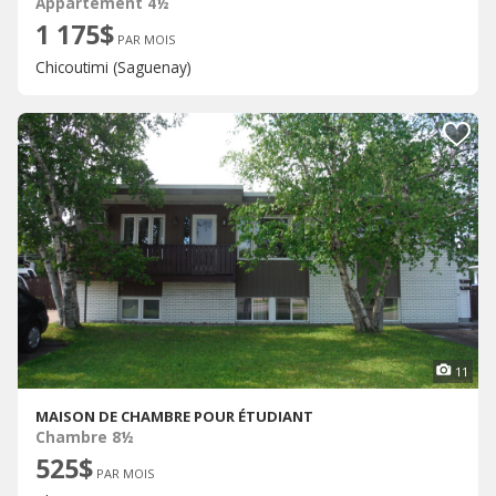
Appartement 4½
1 175$
PAR MOIS
Chicoutimi (Saguenay)
11
MAISON DE CHAMBRE POUR ÉTUDIANT
Chambre 8½
525$
PAR MOIS