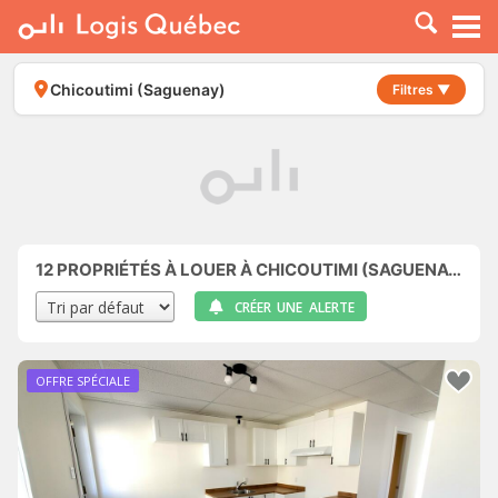
À LOUER
À VENDRE
Chicoutimi (Saguenay)
Filtres ▼
PLACER UNE ANNONCE
SERVICE PRO
RESSOURCES
12
PROPRIÉTÉS À LOUER À CHICOUTIMI (SAGUENAY)
CRÉER UNE ALERTE
OFFRE SPÉCIALE