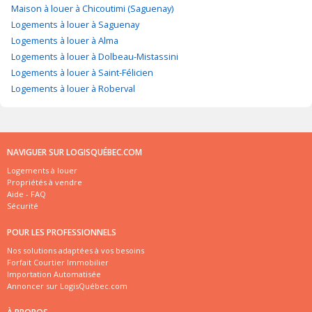
Maison à louer à Chicoutimi (Saguenay)
Logements à louer à Saguenay
Logements à louer à Alma
Logements à louer à Dolbeau-Mistassini
Logements à louer à Saint-Félicien
Logements à louer à Roberval
NAVIGUER SUR LOGISQUÉBEC.COM
Logements à louer
Propriétés à vendre
Aide - FAQ
Sécurité
POUR LES PROFESSIONNELS
Nos solutions adaptées à vos besoins
Forfait Courtier Immobilier
Importation Automatisée
Annoncer sur LogisQuébec.com