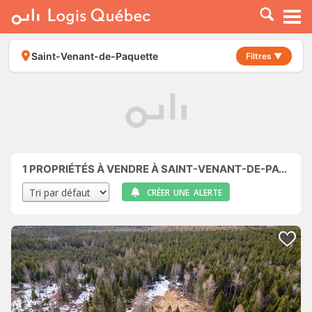
À LOUER
À VENDRE
Saint-Venant-de-Paquette
Filtres ▼
PLACER UNE ANNONCE
SERVICE PRO
RESSOURCES
1
PROPRIÉTÉS À VENDRE À SAINT-VENANT-DE-PAQUETTE
CRÉER UNE ALERTE