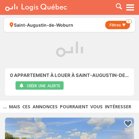
À LOUER
À VENDRE
1
Saint-Augustin-de-Woburn
Filtres ▼
PLACER UNE ANNONCE
SERVICE PRO
RESSOURCES
0
APPARTEMENT À LOUER À SAINT-AUGUSTIN-DE-WOBURN
CRÉER UNE ALERTE
... MAIS CES ANNONCES POURRAIENT VOUS INTÉRESSER