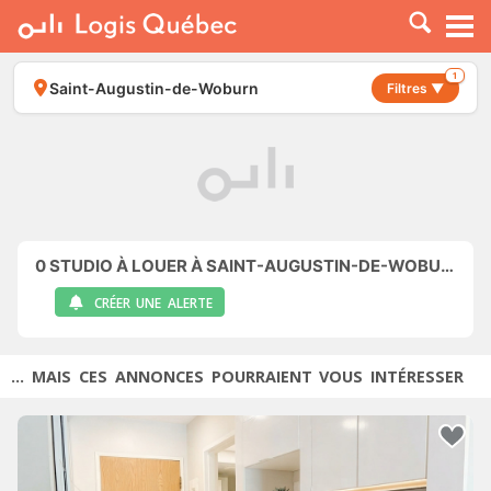
À LOUER
À VENDRE
1
Saint-Augustin-de-Woburn
Filtres ▼
PLACER UNE ANNONCE
SERVICE PRO
RESSOURCES
0
STUDIO À LOUER À SAINT-AUGUSTIN-DE-WOBURN
CRÉER UNE ALERTE
... MAIS CES ANNONCES POURRAIENT VOUS INTÉRESSER