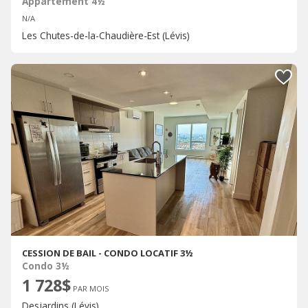
Appartement 4½
N/A
Les Chutes-de-la-Chaudière-Est (Lévis)
CESSION DE BAIL - CONDO LOCATIF 3½
Condo 3½
1 728$
PAR MOIS
Desjardins (Lévis)