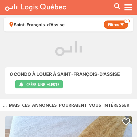
À LOUER
À VENDRE
1
Saint-François-d'Assise
Filtres ▼
PLACER UNE ANNONCE
SERVICE PRO
RESSOURCES
0
CONDO À LOUER À SAINT-FRANÇOIS-D'ASSISE
CRÉER UNE ALERTE
... MAIS CES ANNONCES POURRAIENT VOUS INTÉRESSER