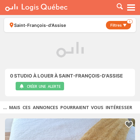
À LOUER
À VENDRE
1
Saint-François-d'Assise
Filtres ▼
PLACER UNE ANNONCE
SERVICE PRO
RESSOURCES
0
STUDIO À LOUER À SAINT-FRANÇOIS-D'ASSISE
CRÉER UNE ALERTE
... MAIS CES ANNONCES POURRAIENT VOUS INTÉRESSER